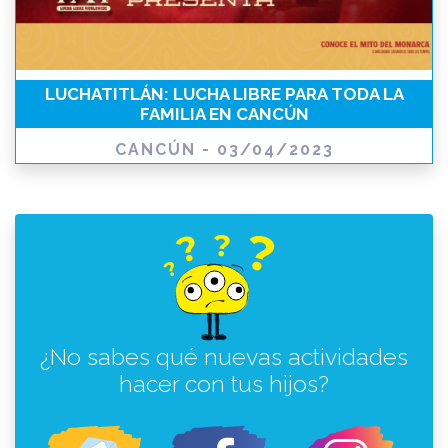
LUCHATITLÁN: LUCHA LIBRE PARA TODA LA
FAMILIA EN CANCÚN
CANCÚN - 03/04/2023
¿No sabes qué nuevas actividades
hacer con tus hijos?