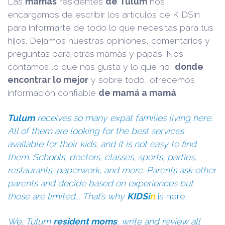
Las
mamás
residentes
de Tulum
nos
encargamos de escribir los artículos de KIDSin
para informarte de todo lo que necesitas para tus
hijos. Dejamos nuestras opiniones, comentarios y
preguntas para otras mamás y papás. Nos
contamos lo que nos gusta y lo que no,
donde
encontrar lo mejor
y sobre todo, ofrecemos
información confiable
de mamá a mamá
.
Tulum
receives so many expat families living here.
All of them are looking for the best services
available for their kids, and it is not easy to find
them. Schools, doctors, classes, sports, parties,
restaurants, paperwork, and more. Parents ask other
parents and decide based on experiences but
those are limited... That’s why
KIDS
i
n
is here.
We, Tulum
resident moms
, write and review all