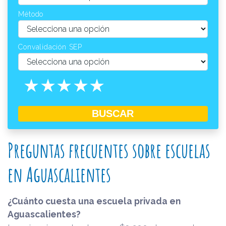
Método
Convalidación SEP
1 star
2 stars
3 stars
4 stars
5 stars
BUSCAR
Preguntas frecuentes sobre escuelas
en Aguascalientes
¿Cuánto cuesta una escuela privada en
Aguascalientes?