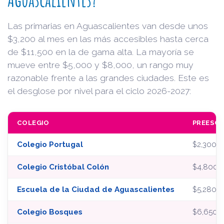
Las primarias en Aguascalientes van desde unos
$3,200 al mes en las más accesibles hasta cerca
de $11,500 en la de gama alta. La mayoría se
mueve entre $5,000 y $8,000, un rango muy
razonable frente a las grandes ciudades. Este es
el desglose por nivel para el ciclo 2026-2027:
COLEGIO
PREESC
Colegio Portugal
$2,300
Colegio Cristóbal Colón
$4,800
Escuela de la Ciudad de Aguascalientes
$5,280
Colegio Bosques
$6,650