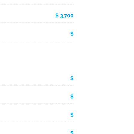
$ 3,700
$
$
$
$
$