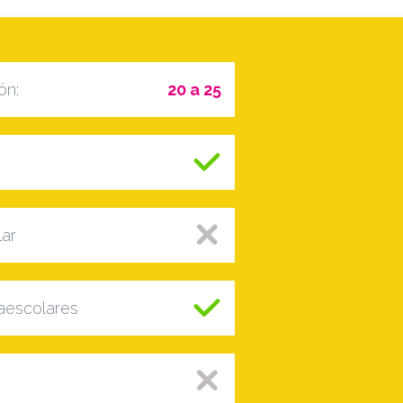
ón:
20 a 25
lar
raescolares