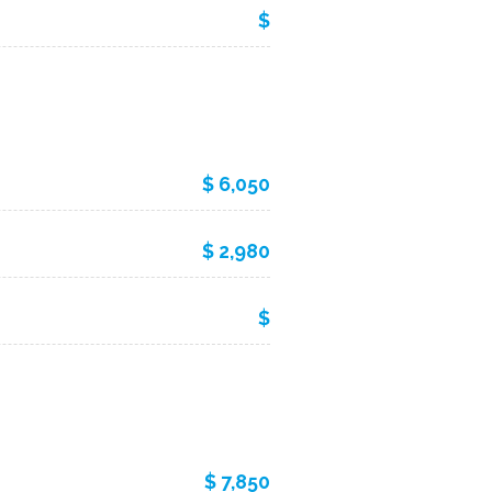
$
$ 6,050
$ 2,980
$
$ 7,850