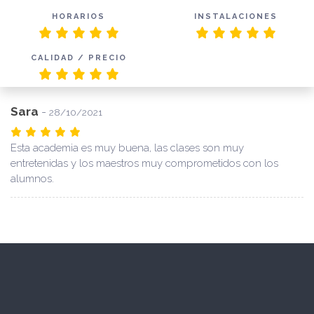
HORARIOS
INSTALACIONES
CALIDAD / PRECIO
Sara
-
28/10/2021
Esta academia es muy buena, las clases son muy
entretenidas y los maestros muy comprometidos con los
alumnos.