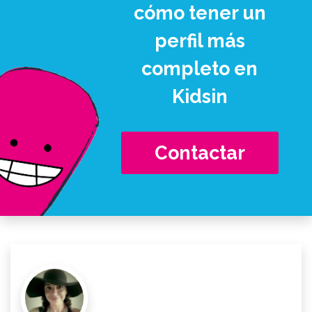
cómo tener un
perfil más
completo en
Kidsin
Contactar