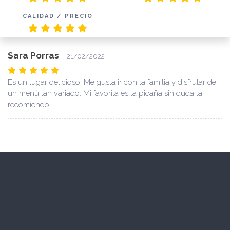
CALIDAD / PRECIO
Sara Porras
-
21/02/2022
Es un lugar delicioso. Me gusta ir con la familia y disfrutar de
un menú tan variado. Mi favorita es la picaña sin duda la
recomiendo.