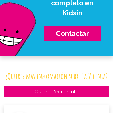
completo en
Kidsin
Contactar
¿Quieres más información sobre La Vicenta?
Quiero Recibir Info