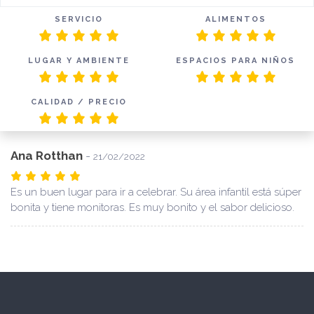
SERVICIO
ALIMENTOS
LUGAR Y AMBIENTE
ESPACIOS PARA NIÑOS
CALIDAD / PRECIO
Ana Rotthan
-
21/02/2022
Es un buen lugar para ir a celebrar. Su área infantil está súper
bonita y tiene monitoras. Es muy bonito y el sabor delicioso.