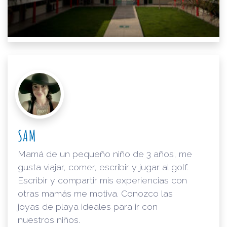
SAM
Mamá de un pequeño niño de 3 años, me
gusta viajar, comer, escribir y jugar al golf.
Escribir y compartir mis experiencias con
otras mamás me motiva. Conozco las
joyas de playa ideales para ir con
nuestros niños.