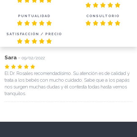
PUNTUALIDAD
CONSULTORIO
SATISFACCIÓN / PRECIO
Sara
-
09/02/2022
El Dr. Rosales recomendadísimo. Su atención es de calidad y
trata a los bebés con mucho cuidado. Sabe que a los papás
nos surgen muchas dudas y él contesta todas hasta vernos
tranquilos.