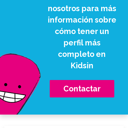
nosotros para más
información sobre
cómo tener un
perfil más
completo en
Kidsin
Contactar