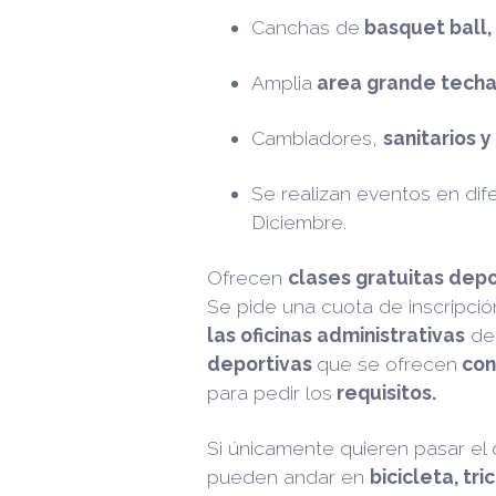
Canchas de
basquet ball,
Amplia
area grande techa
Cambiadores,
sanitarios 
Se realizan eventos en di
Diciembre.
Ofrecen
clases gratuitas depo
Se pide una cuota de inscripci
las oficinas administrativas
del
deportivas
que se ofrecen
con
para pedir los
requisitos.
Si únicamente quieren pasar el dí
pueden andar en
bicicleta, tri