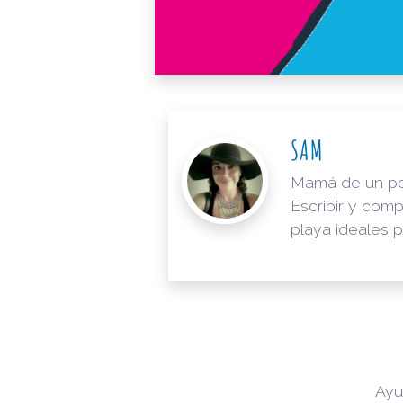
SAM
Mamá de un pequ
Escribir y com
playa ideales p
Ayu