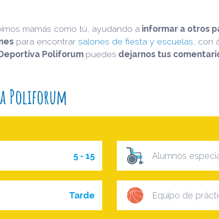
bimos mamás como tú, ayudando a
informar a otros p
ones
para encontrar
salones de fiesta y
escuelas,
con á
Deportiva Poliforum
puedes
dejarnos tus comentari
a Poliforum
5 - 15
Alumnos especi
Tarde
Equipo de prácti