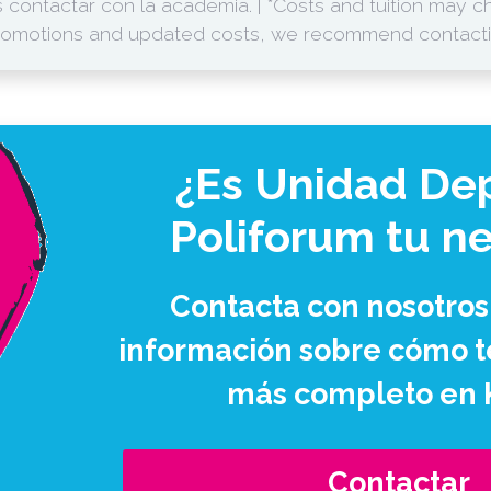
ontactar con la academia. | *Costs and tuition may cha
promotions and updated costs, we recommend contact
¿Es Unidad Dep
Poliforum tu n
Contacta con nosotros
información sobre cómo te
más completo en 
Contactar