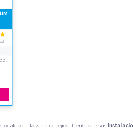
RUM
es)
ybol
e localiza en la zona del ejido. Dentro de sus
instalaci