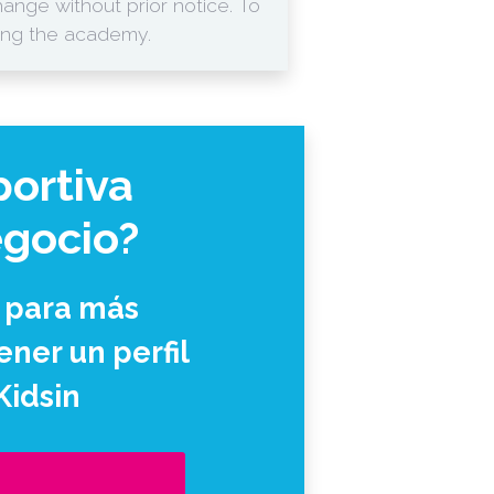
nge without prior notice. To
ing the academy.
ortiva
egocio?
 para más
ner un perfil
Kidsin