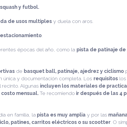
 squash y
futbol.
da de usos multiples
y duela con aros.
y estacionamiento
.
ferentes épocas del año, como la
pista de patinaje de
rtivas
de
basquet ball, patinaje, ajedrez y ciclismo
p
ón única y documentación completa. Los
requisitos
los
 recinto. Algunas
incluyen los materiales de practica
 costo mensual.
Te recomiendo
ir después de las 4
a en familia, la
pista es muy amplia
y por las
mañana
ciclo, patines, carritos eléctricos o su scootter
. O sim