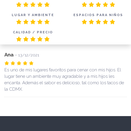
LUGAR Y AMBIENTE
ESPACIOS PARA NIÑOS
CALIDAD / PRECIO
Ana
-
13/12/2021
Es uno de mis lugares favoritos para cenar con mis hijos. El
lugar tiene un ambiente muy agradable y a mis hijos les
encanta. Además el sabor es delicioso, tal como los tacos de
la CDMX.