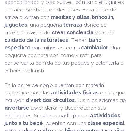
acondicionado y piso suave, así mismo el lugar es
cerrado. Se divide en dos pisos. En la parte de
arriba cuentan con
mesitas y sillas, brincolin,
juguetes
, una pequeña
terraza
donde se
imparten clases de
crear conciencia
sobre el
cuidado de la naturaleza
. Tienen
baño
especifico
para niños así como
cambiador.
Una
pequeña cocineta con horno y refri para
conservar la comida de tus peques y calentarla a
la hora del lunch.
En la parte de abajo cuentan con material
específico para las
actividades físicas
en las que
incluyen
divertidos circuitos.
Tus hijos además de
divertirse
aprenderán y desarrollarán sus
habilidades. Si quieres participar en
actividades
junto a tu bebé
, cuentan con una
clase especial
para padre/madre
con
hijos de entre 1 y 3 años