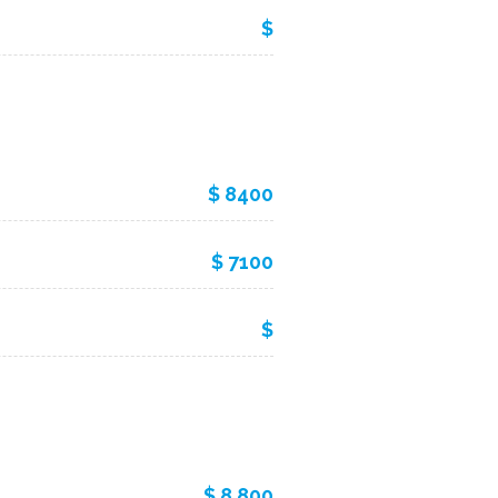
$
$ 8400
$ 7100
$
$ 8,800