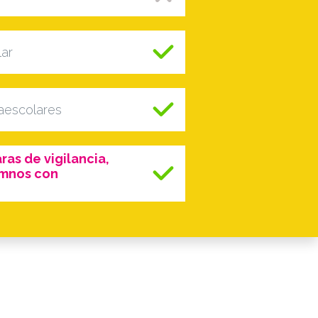
lar
raescolares
as de vigilancia,
umnos con