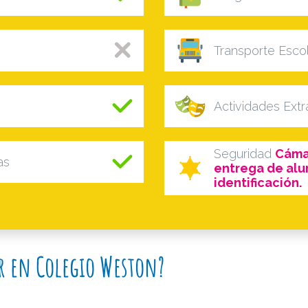
Transporte Esco
Actividades Ext
Seguridad
Cámar
as
entrega de al
identificación.
ar en Colegio Weston?