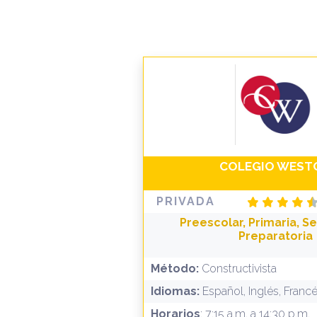
COLEGIO WEST
PRIVADA
Preescolar, Primaria, S
Preparatoria
Método:
Constructivista
Idiomas:
Español, Inglés, Franc
Horarios
: 7:15 a.m. a 14:30 p.m.