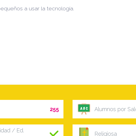
queños a usar la tecnología.
255
Alumnos por Sal
dad / Ed.
Religiosa