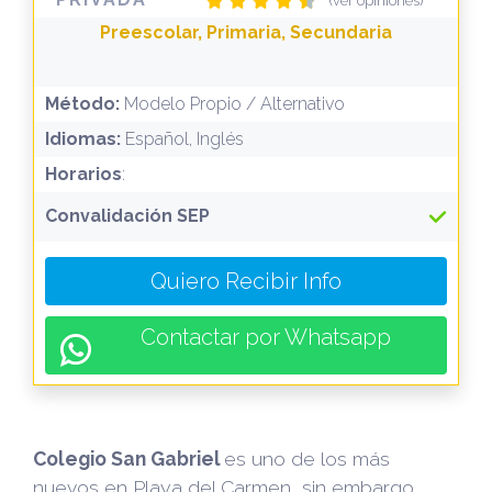
(ver opiniones)
Preescolar, Primaria, Secundaria
Método:
Modelo Propio / Alternativo
Idiomas:
Español, Inglés
Horarios
:
Convalidación SEP
Quiero Recibir Info
Contactar por Whatsapp
Colegio San Gabriel
es uno de los más
nuevos en Playa del Carmen, sin embargo