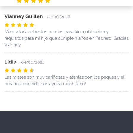
Vianney Guillen
-
22/06/2026
Me gustaria saber los precios para kiner,ubicacion y
requisitos para mi hijo que cumple 3 años en Febrero. Gracias
Vianney
Lidia
-
04/06/2021
Las misses son muy cariñosas y atentas con los peques y el
horario extendido nos ayuda muchísimo!