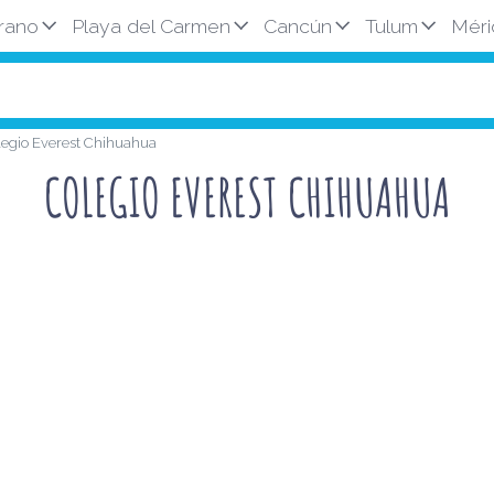
rano
Playa del Carmen
Cancún
Tulum
Méri
legio Everest Chihuahua
COLEGIO EVEREST CHIHUAHUA