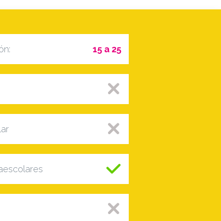
ón:
15 a 25
lar
raescolares