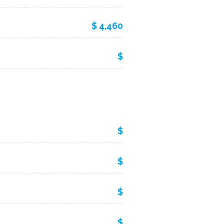
$ 4,460
$
$
$
$
$