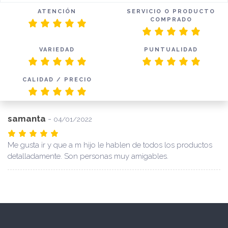
ATENCIÓN
SERVICIO O PRODUCTO
COMPRADO
VARIEDAD
PUNTUALIDAD
CALIDAD / PRECIO
samanta
-
04/01/2022
Me gusta ir y que a m hijo le hablen de todos los productos
detalladamente. Son personas muy amigables.