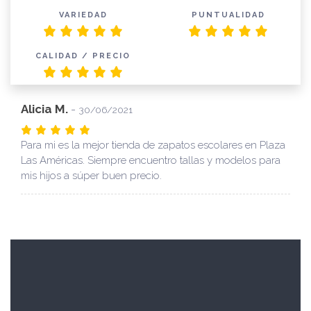
VARIEDAD
PUNTUALIDAD
CALIDAD / PRECIO
Alicia M.
-
30/06/2021
Para mi es la mejor tienda de zapatos escolares en Plaza
Las Américas. Siempre encuentro tallas y modelos para
mis hijos a súper buen precio.