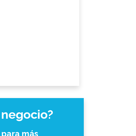
 negocio?
 para más