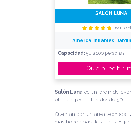
SALÓN LUNA
(ver opin
Alberca, Inflables, Jardí
Capacidad:
50 a 100 personas
Quiero recibir in
Salón Luna
es un jardín de eve
ofrecen paquetes desde 50 p
Cuentan con un área techada,
más honda para los niños. El ja