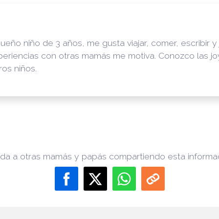
o niño de 3 años, me gusta viajar, comer, escribir y jug
periencias con otras mamás me motiva. Conozco las jo
ros niños.
da a otras mamás y papás compartiendo esta informa