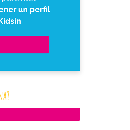
ner un perfil
Kidsin
na?