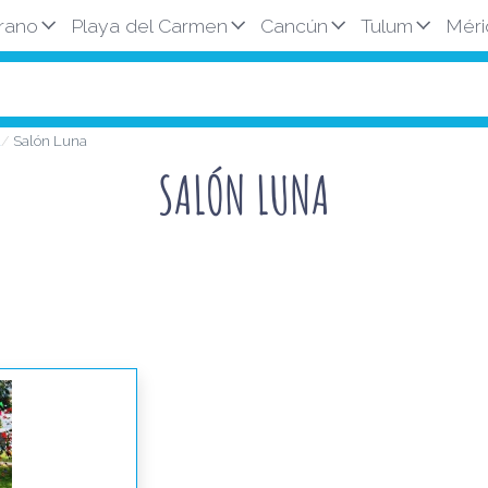
rano
Playa del Carmen
Cancún
Tulum
Méri
a
Salón Luna
SALÓN LUNA