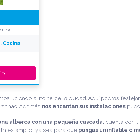
iones)
n, Cocina
fo
ntos ubicado al norte de la ciudad. Aquí podrás festeja
ersonas. Además
nos encantan sus instalaciones
pues 
una alberca con una pequeña cascada,
cuenta con un
rdín es amplio, ya sea para que
pongas un inflable o 