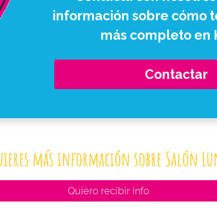
información sobre cómo te
más completo en 
Contactar
uieres más información sobre Salón Lu
Quiero recibir info