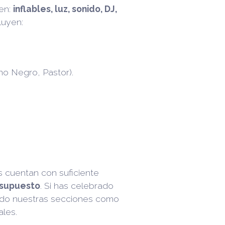
cen:
inflables, luz, sonido, DJ,
luyen:
no Negro, Pastor).
s cuentan con suficiente
esupuesto
. Si has celebrado
endo nuestras secciones como
ales.