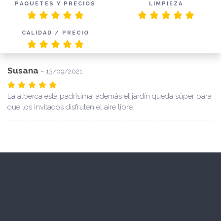
PAQUETES Y PRECIOS
LIMPIEZA
CALIDAD / PRECIO
Susana
-
13/09/2021
La alberca está padrísima, además el jardín queda súper para
que los invitados disfruten el aire libre.