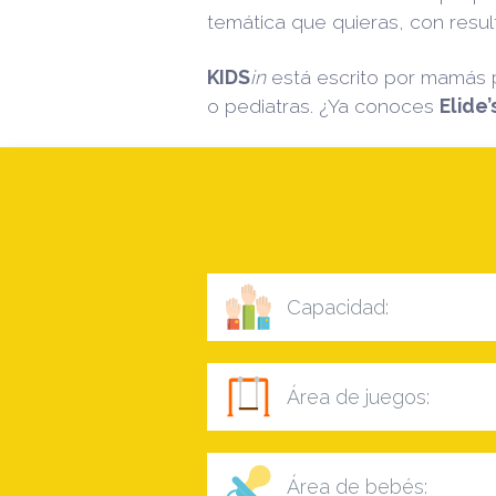
temática que quieras, con resul
KIDS
in
está escrito por mamás 
o pediatras. ¿Ya conoces
Elide’
Capacidad:
Área de juegos:
Área de bebés: