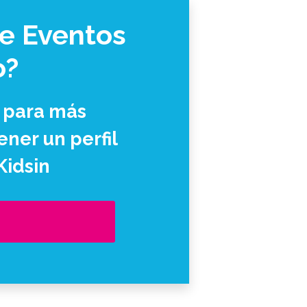
de Eventos
o?
 para más
ner un perfil
Kidsin