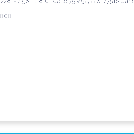
228 Mz 58 Lt.18-01 Calle 75 y 92, 228, 77516 Canc
0:00