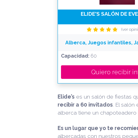
ELIDE'S SALÓN DE E
(ver opin
Alberca, Juegos infantiles, J
Capacidad:
60
Quiero recibir in
Elide’s
es un salón de fiestas q
recibir a 60 invitados
. El salón
alberca tiene un chapoteadero a
Es un lugar que yo te recomi
albercadas con nuestros peques