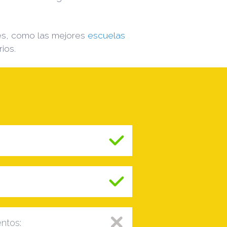
es, como las mejores
escuelas
ios.
entos: