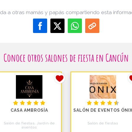
da a otras mamás y papás compartiendo esta informa
Conoce otros salones de fiesta en Cancún
CASA AMBROSÍA
SALÓN DE EVENTOS ÓNI
Salón de fiestas, Jardín de
Salón de fiestas
eventos