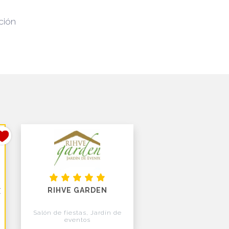
ción
RIHVE GARDEN
X
Salón de fiestas, Jardín de
eventos