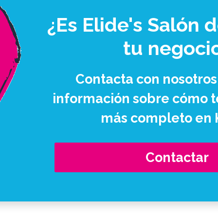
¿Es Elide's Salón 
tu negoci
Contacta con nosotros
información sobre cómo te
más completo en 
Contactar