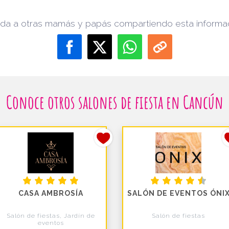
da a otras mamás y papás compartiendo esta informa
Conoce otros salones de fiesta en Cancún
CASA AMBROSÍA
SALÓN DE EVENTOS ÓNI
Salón de fiestas, Jardín de
Salón de fiestas
eventos