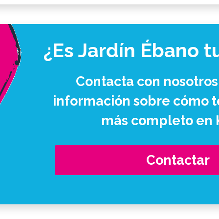
¿Es Jardín Ébano t
Contacta con nosotros
información sobre cómo te
más completo en 
Contactar