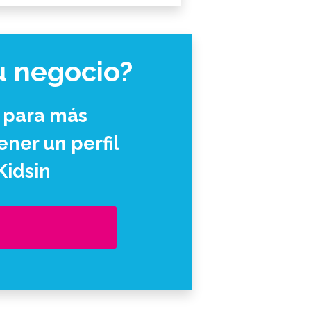
u negocio?
 para más
ner un perfil
Kidsin