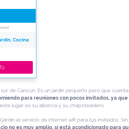
iones)
ardín, Cocina
fo
 sur de Cancún. Es un jardín pequeño pero que cuenta 
omiendo para reuniones con pocos invitados, ya que
ste lugar es su alberca y su chapoteadero.
ardín el servicio de internet wifi para tus invitados. S
io no es muy amplio, sí está acondicionado para qu