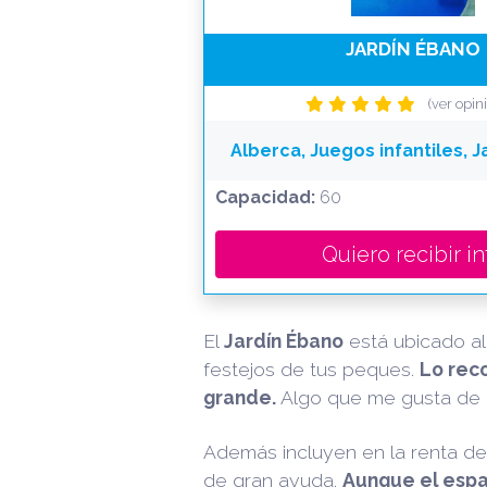
JARDÍN ÉBANO
(ver opin
Alberca, Juegos infantiles, J
Capacidad:
60
Quiero recibir in
El
Jardín Ébano
está ubicado al
festejos de tus peques.
Lo rec
grande.
Algo que me gusta de e
Además incluyen en la renta del j
de gran ayuda.
Aunque el espac