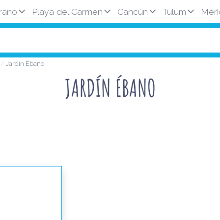
rano
Playa del Carmen
Cancún
Tulum
Méri
n
Jardín Ébano
JARDÍN ÉBANO