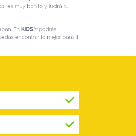
ca, es muy bonito y lucirá tu
epan. En
KIDS
in
podrás
das encontrar lo mejor para ti