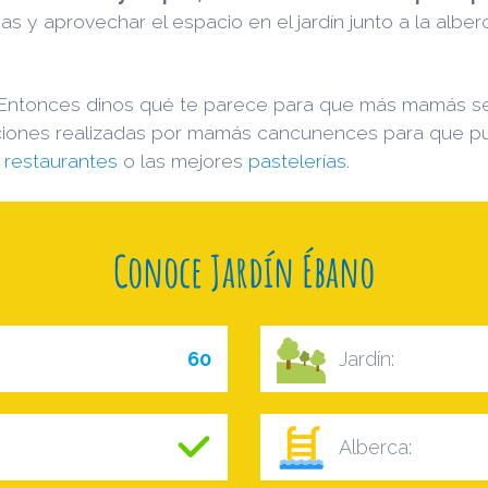
as y aprovechar el espacio en el jardín junto a la alber
 Entonces dinos qué te parece para que más mamás s
iones realizadas por mamás cancunences para que pue
s
restaurantes
o las mejores
pastelerías
.
Conoce Jardín Ébano
60
Jardín:
Alberca: