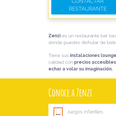
CONTACTAR
RESTAURANTE
Zenzi
es un restaurante bar be
donde puedes disfrutar de bello
Tiene sus
instalaciones loung
calidad con
precios accesibles
echar a volar su imaginación.
Conoce a Zenzi
Juegos Infantiles