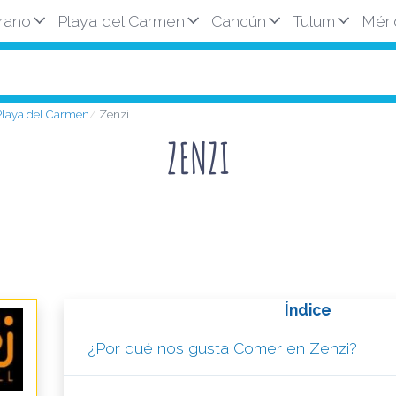
rano
Playa del Carmen
Cancún
Tulum
Méri
 Playa del Carmen
Zenzi
ZENZI
Índice
¿Por qué nos gusta Comer en Zenzi?