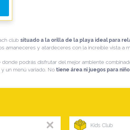
ach club
situado a la orilla de la playa ideal para re
s amaneceres y atardeceres con la increíble vista a m
e
donde podrás disfrutar del mejor ambiente combinad
y un menú variado. No
tiene área ni juegos para niño
Kids Club