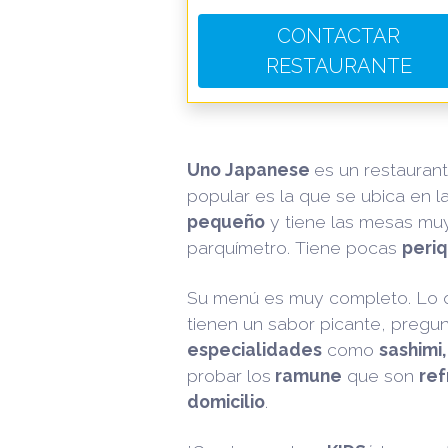
CONTACTAR
RESTAURANTE
Uno Japanese
es un restauran
popular es la que se ubica en l
pequeño
y tiene las mesas mu
parquímetro. Tiene pocas
peri
Su menú es muy completo. Lo
tienen un sabor picante, pregun
especialidades
como
sashimi, 
probar los
ramune
que son
ref
domicilio
.