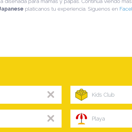
uía diseñada para mamás y papás. Continua viendo má
Japanese
platícanos tu experiencia. Síguenos en
Face
Kids Club
Playa