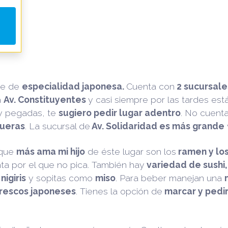
te de
especialidad japonesa.
Cuenta con
2 sucursale
a
Av. Constituyentes
y casi siempre por las tardes está
y pegadas, te
sugiero pedir lugar adentro
. No cuent
queras
. La sucursal de
Av. Solidaridad es más grande
 que
más ama mi hijo
de éste lugar son los
ramen y lo
ta por el que no pica. También hay
variedad de sushi
nigiris
y sopitas como
miso
. Para beber manejan una
rescos japoneses
. Tienes la opción de
marcar y pedir