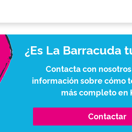
¿Es La Barracuda t
Contacta con nosotros
información sobre cómo te
más completo en 
Contactar