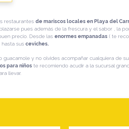
s restaurantes
de mariscos locales en Playa del Ca
plazarse pues además de la frescura y el sabor , la p
buen precio. Desde las
enormes empanadas
( te rec
 hasta sus
ceviches.
 o guacamole y no olvides acompañar cualquiera de sus
os para niños
te recomiendo acudir a la sucursal gran
ra llevar.