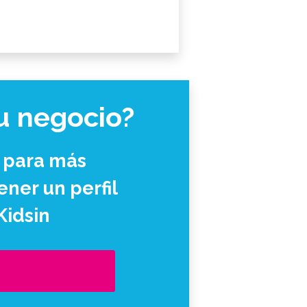
u negocio?
 para más
ner un perfil
Kidsin