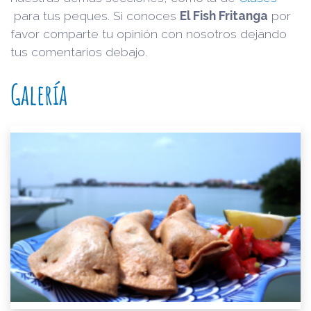
para tus peques. Si conoces
El Fish Fritanga
por
favor comparte tu opinión con nosotros dejando
tus comentarios debajo.
Galería