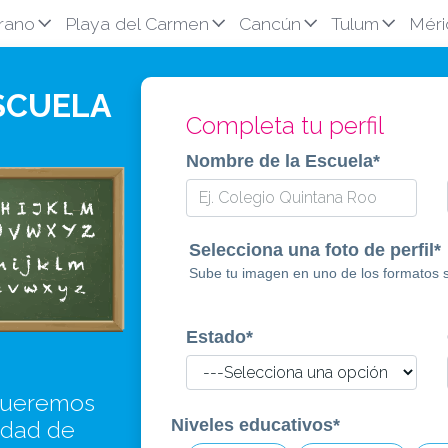
rano
Playa del Carmen
Cancún
Tulum
Méri
SCUELA
Completa tu perfil
Nombre de la Escuela
*
Selecciona una foto de perfil*
Sube tu imagen en uno de los formatos si
Estado
*
queremos
Niveles educativos
*
idad de