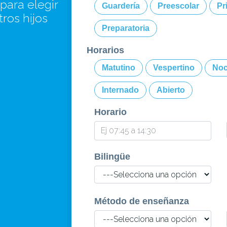
para elegir
Guardería
Preescolar
Pr
tros hijos
Preparatoria
Horarios
Matutino
Vespertino
Noc
Internado
Abierto
Horario
Bilingüe
Método de enseñanza