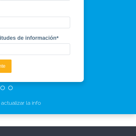
citudes de información
*
nte
ctualizar la info