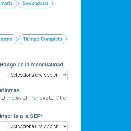
imaria
Secundaria
turno
Tiempo Completo
Rango de la mensualidad
Idiomas
Inglés
Francés
Otro
Inscrita a la SEP
*