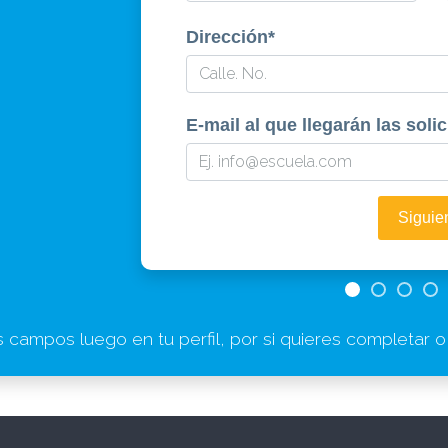
Dirección
*
E-mail al que llegarán las soli
Siguie
s campos luego en tu perfil, por si quieres completar o a