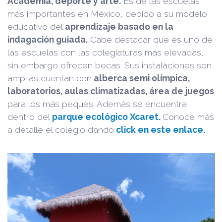
Academia, deporte y arte.
Es de las escuelas
más importantes en México, debido a su modelo
educativo del
aprendizaje basado en la
indagación guiada.
Cabe destacar que es uno de
las escuelas con las colegiaturas más elevadas,
sin embargo ofrecen becas. Sus instalaciones son
amplias cuentan con
alberca semi olímpica,
laboratorios, aulas climatizadas, área de juegos
para los más peques. Además se encuentra
dentro del
parque ecológico Xcaret.
Conoce más
a detalle el colegio dando
click en este enlace.