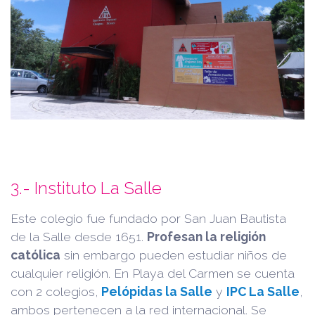
3.- Instituto La Salle
Este colegio fue fundado por San Juan Bautista
de la Salle desde 1651.
Profesan la religión
católica
sin embargo pueden estudiar niños de
cualquier religión. En Playa del Carmen se cuenta
con 2 colegios,
Pelópidas la Salle
y
IPC La Salle
,
ambos pertenecen a la red internacional. Se