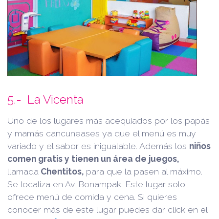
5.- La Vicenta
Uno de los lugares más acequiados por los papás
y mamás cancuneases ya que el menú es muy
variado y el sabor es inigualable. Además los
niños
comen gratis y tienen un área de juegos,
llamada
Chentitos,
para que la pasen al máximo.
Se localiza en Av. Bonampak. Este lugar solo
ofrece menú de comida y cena. Si quieres
conocer más de este lugar puedes dar click en el