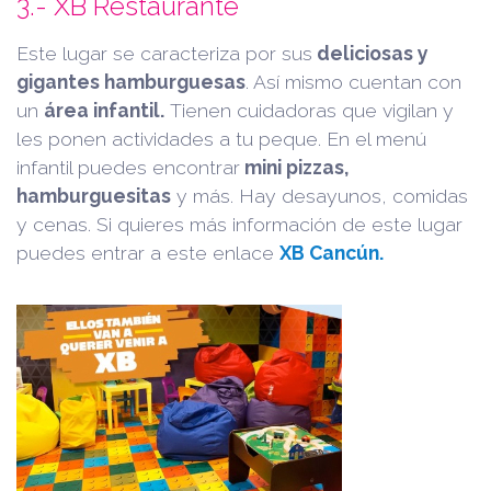
3.- XB Restaurante
Este lugar se caracteriza por sus
deliciosas y
gigantes hamburguesas
. Así mismo cuentan con
un
área infantil.
Tienen cuidadoras que vigilan y
les ponen actividades a tu peque. En el menú
infantil puedes encontrar
mini pizzas,
hamburguesitas
y más. Hay desayunos, comidas
y cenas. Si quieres más información de este lugar
puedes entrar a este enlace
XB Cancún.