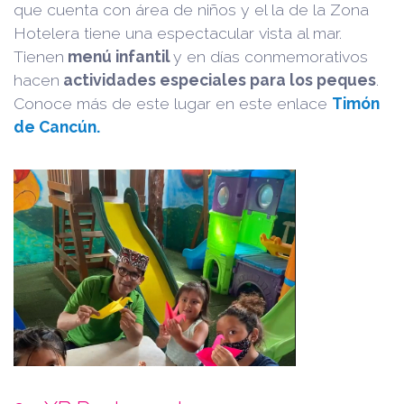
que cuenta con área de niños y el la de la Zona
Hotelera tiene una espectacular vista al mar.
Tienen
menú infantil
y en días conmemorativos
hacen
actividades especiales para los peques
.
Conoce más de este lugar en este enlace
Timón
de Cancún.