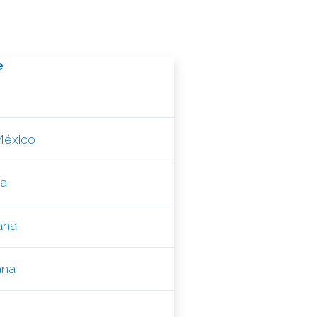
e
México
na
uana
ana