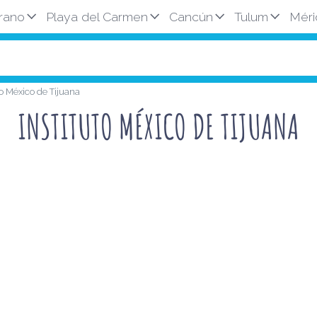
rano
Playa del Carmen
Cancún
Tulum
Méri
to México de Tijuana
INSTITUTO MÉXICO DE TIJUANA