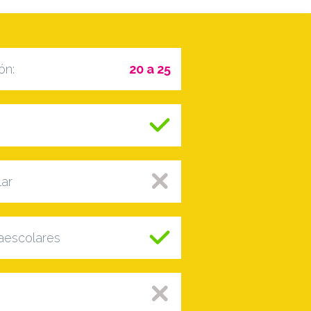
ón:
20 a 25
lar
raescolares