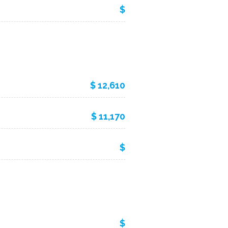
$
$ 12,610
$ 11,170
$
$