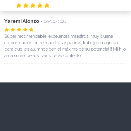
Yaremi Alonzo
-
06/10/2024
Súper recomendable, excelentes maestros, muy buena
comunicación entre maestros y padres, trabajo en equipo
para que los alumnos den el máximo de su potencial!!! Mi hijo
ama su escuela, y siempre va contento.