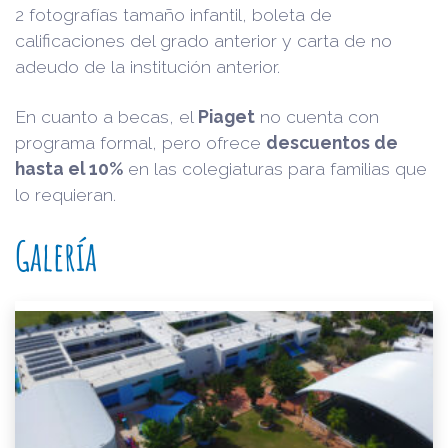
2 fotografías tamaño infantil, boleta de
calificaciones del grado anterior y carta de no
adeudo de la institución anterior.
En cuanto a becas, el
Piaget
no cuenta con
programa formal, pero ofrece
descuentos de
hasta el 10%
en las colegiaturas para familias que
lo requieran.
Galería