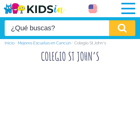
Inicio
Mejores Escuelas en Cancún
Colegio St John's
COLEGIO ST JOHN’S