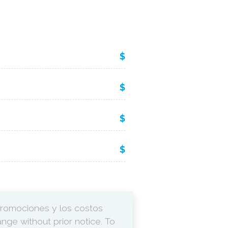
$
$
$
$
promociones y los costos
nge without prior notice. To