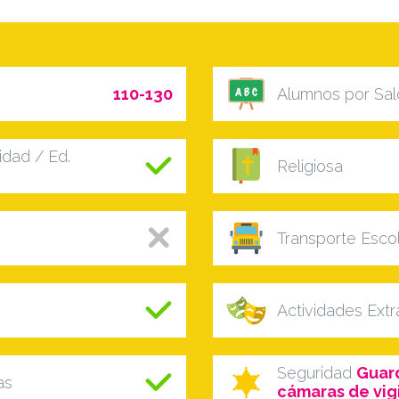
110-130
Alumnos por Sal
dad / Ed.
Religiosa
Transporte Esco
Actividades Ext
Seguridad
Guard
as
cámaras de vigi