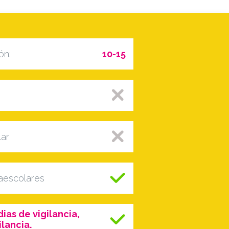
ón:
10-15
lar
raescolares
ias de vigilancia,
lancia.