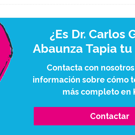
¿Es Dr. Carlos 
Abaunza Tapia tu
Contacta con nosotros
información sobre cómo te
más completo en 
Contactar