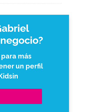
Gabriel
 negocio?
 para más
ner un perfil
Kidsin