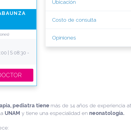
Ubicación
 ABAUNZA
Costo de consulta
iones)
Opiniones
00 | S 08:30 -
ESTE DOCTOR
Tapia, pediatra tiene
más de 14 años de experiencia a
la
UNAM
y tiene una especialidad en
neonatología.
ece: