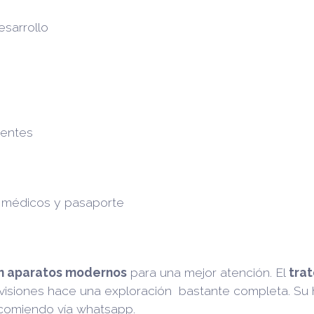
esarrollo
centes
s médicos y pasaporte
n aparatos modernos
para una mejor atención. El
trat
revisiones hace una exploración bastante completa. Su
recomiendo vía whatsapp.