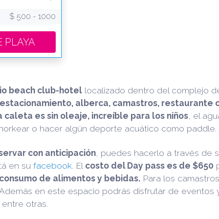
$ 500 - 1000
UB DE PLAYA
io beach club-hotel
localizado dentro del complejo 
 estacionamiento, alberca, camastros, restaurante co
 caleta es sin oleaje, increíble para los niños
, el agu
snorkear o hacer algún deporte acuático como paddle.
servar con anticipación
, puedes hacerlo a través de s
tá en su
facebook.
El
costo del Day pass es de $650
p
consumo de alimentos y bebidas.
Para los camastros 
demás en este espacio podrás disfrutar de eventos y 
 entre otras.