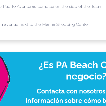
 the Puerto Aventuras complex on the side of the Tulum 
in avenue next to the Marina Shopping Center.
¿Es PA Beach C
negocio
Contacta con nosotros
información sobre cómo te