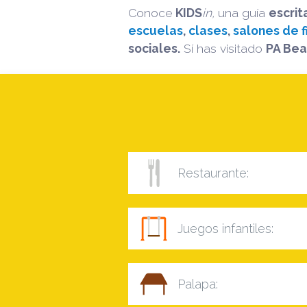
Conoce
KIDS
in,
una guía
escri
escuelas
,
clases
,
salones de f
sociales.
Sí has visitado
PA Bea
Restaurante:
Juegos infantiles:
Palapa: