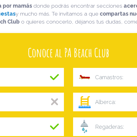
ta por mamás
donde podrás encontrar secciones
acer
iestas
y mucho más. Te invitamos a que
compartas nue
ch Club
o quieres conocerlo, déjanos tus dudas, come
Conoce al PA Beach Club
Camastros:
Alberca:
Regaderas: