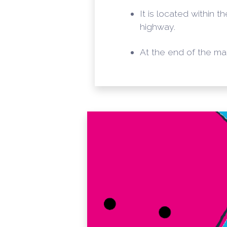
It is located within
highway.
At the end of the ma