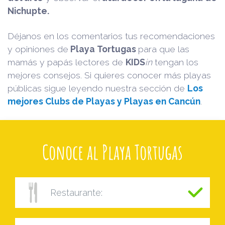
Nichupte.
Déjanos en los comentarios tus recomendaciones
y opiniones de
Playa Tortugas
para que las
mamás y papás lectores de
KIDS
in
tengan los
mejores consejos. Si quieres conocer más playas
públicas sigue leyendo nuestra sección de
Los
mejores Clubs de Playas y Playas en Cancún
.
Conoce al Playa Tortugas
Restaurante: