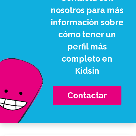
nosotros para más
información sobre
cómo tener un
perfil más
completo en
Kidsin
Contactar