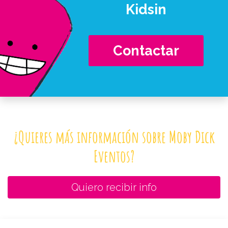
Kidsin
Contactar
¿Quieres más información sobre Moby Dick
Eventos?
Quiero recibir info