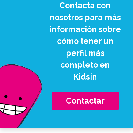
Contacta con
nosotros para más
información sobre
cómo tener un
perfil más
completo en
Kidsin
Contactar