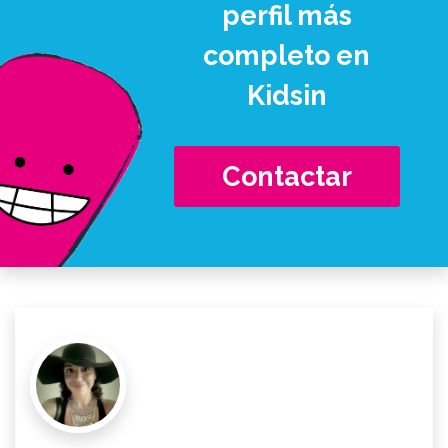
perfil más
completo en
Kidsin
Contactar