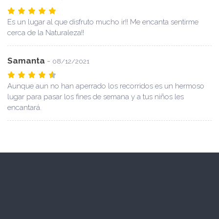
Es un lugar al que disfruto mucho ir!! Me encanta sentirme
cerca de la Naturaleza!!
Samanta
-
08/12/2021
Aunque aun no han aperrado los recorridos es un hermoso
lugar para pasar los fines de semana y a tus niños les
encantará.