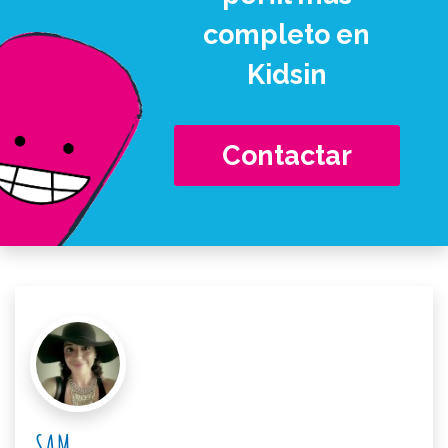
completo en
Kidsin
Contactar
SAM