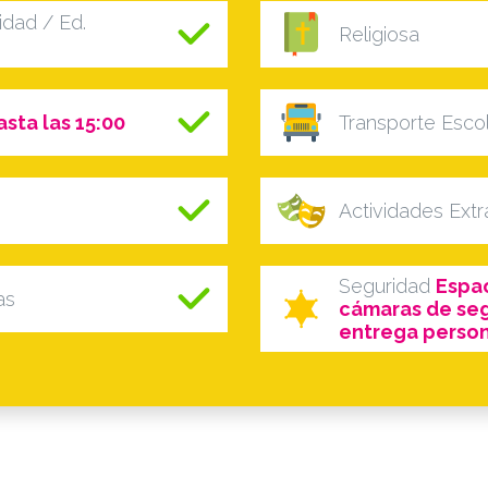
dad / Ed.
Religiosa
asta las 15:00
Transporte Esco
Actividades Ext
Seguridad
Espac
as
cámaras de segu
entrega person