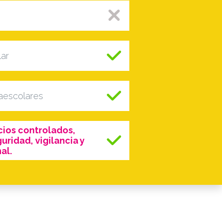
lar
raescolares
ios controlados,
ridad, vigilancia y
al.