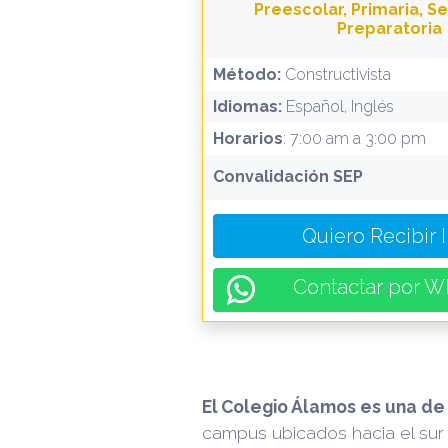
Preescolar, Primaria, S
Preparatoria
Método:
Constructivista
Idiomas:
Español, Inglés
Horarios
: 7:00 am a 3:00 pm
Convalidación SEP
Quiero Recibir 
Contactar por W
El Colegio Álamos es una de
campus ubicados hacia el sur 