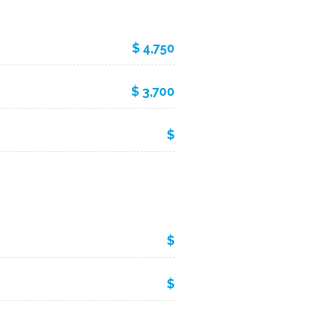
$ 4,750
$ 3,700
$
$
$